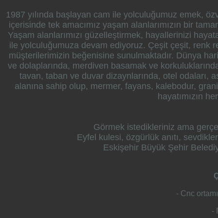
1987 yılında başlayan cam ile yolculuğumuz emek, özver
içerisinde tek amacımız yaşam alanlarımızın bir tamaml
Yaşam alanlarımızı güzelleştirmek, hayallerinizi hayat
ile yolculuğumuza devam edi­yoruz. Çeşit çeşit, renk 
müşterilerimizin beğenisine sunulmaktadır. Dünya har
ve dolaplarında, merdiven basamak ve korkuluklarında
tavan, taban ve duvar dizaynlarında, otel odaları, as
alanına sahip olup, mermer, fayans, kalebodur, granit 
hayatımızın her
Görmek istedikleriniz ama gerç
Eyfel kulesi, özgürlük anıtı, sevdikler
Eskişehir Büyük Şehir Beledi
Ça
- Cnc ortam
-