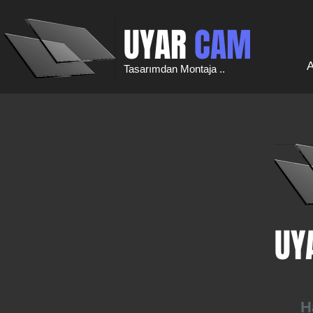
UYAR
CAM
A
Tasarımdan Montaja ..
UY
H